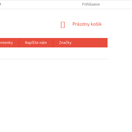
NÝCH ÚDAJOV
Prihlásenie
NÁKUPNÝ
Prázdny košík
KOŠÍK
mienky
Napíšte nám
Značky