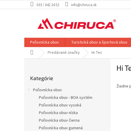
Prejsť
033 / 642 24 52
info@chiruca.sk
na
obsah
Poľovnícka obuv
Turistická obuv a športová obuv
Domov
Predávané značky
Hi Tec
B
Hi T
o
Preskočiť
č
Kategórie
kategórie
n
Žiadne 
ý
Poľovnícka obuv
p
Poľovnícka obuv - BOA systém
a
Poľovnícka obuv vysoká
n
e
Poľovnícka obuv nízka
l
Poľovnícka obuv čierna
Poľovnícka obuv gumená