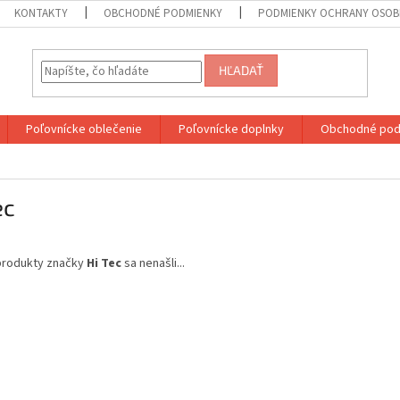
KONTAKTY
OBCHODNÉ PODMIENKY
PODMIENKY OCHRANY OSOB
HĽADAŤ
Poľovnícke oblečenie
Poľovnícke doplnky
Obchodné pod
ec
produkty značky
Hi Tec
sa nenašli...