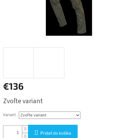
€136
Jednotková
Zvoľte variant
cena:
Variant
Pridať do košíka