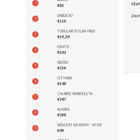
I
AMON
Všet
€83
R
Zozn
SABUESO
U
€110
C
TUBULAR POLAR FINO
A
€10,50
.
ERATO
€102
s
k
SIDÓN
€136
.
OTTAWA
€140
CALIBRE BANDELETA
€247
ALASKA
€268
NÁVLEKY NA NOHY - HI VIS
€49