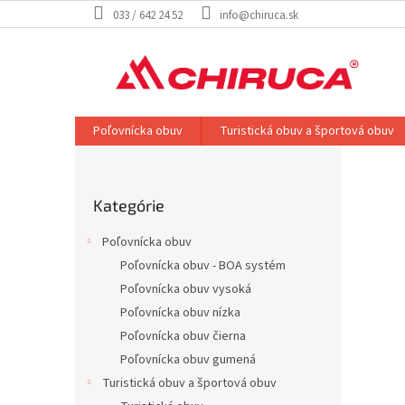
Prejsť
033 / 642 24 52
info@chiruca.sk
na
obsah
Poľovnícka obuv
Turistická obuv a športová obuv
V
B
o
i
Preskočiť
č
t
Kategórie
kategórie
n
a
ý
Poľovnícka obuv
p
j
Poľovnícka obuv - BOA systém
a
t
Poľovnícka obuv vysoká
n
e
e
Poľovnícka obuv nízka
v
l
Poľovnícka obuv čierna
n
Poľovnícka obuv gumená
a
Turistická obuv a športová obuv