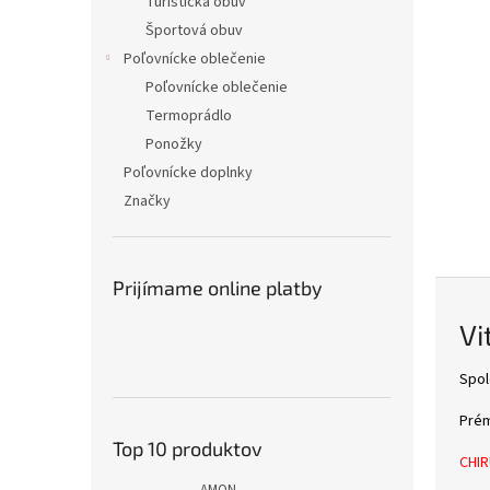
š
Turistická obuv
Športová obuv
o
Poľovnícke oblečenie
m
Poľovnícke oblečenie
o
Termoprádlo
b
Ponožky
c
Poľovnícke doplnky
h
Značky
o
d
e
Prijímame online platby
w
Vi
w
w
Spo
.
Prém
C
Top 10 produktov
H
CHI