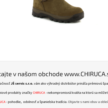
tajte v našom obchode www.CHIRUCA.s
ločnosť
JŠ servis s.r.o.
vám ako výhradný distribútor prináša prémiovú šp
iové produkty značky
CHIRUCA
- nekompromisná kvalita na ktorú sa môžet
RUCA
- pohodlie, odolnosť a španielska tradícia.
Objavte s nami obuv a oble