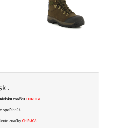
k .
anielsku značku
CHIRUCA
.
e spoľahnúť.
čenie značky
CHIRUCA.