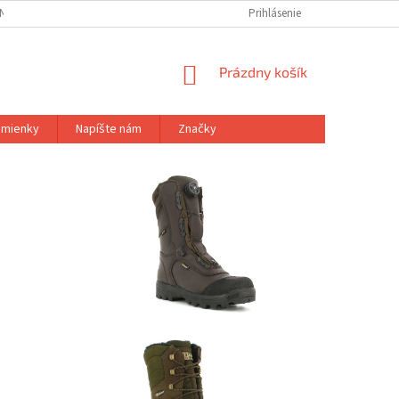
NÝCH ÚDAJOV
Prihlásenie
NÁKUPNÝ
Prázdny košík
KOŠÍK
mienky
Napíšte nám
Značky