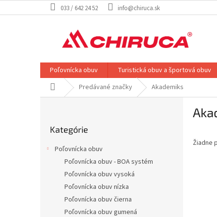
Prejsť
033 / 642 24 52
info@chiruca.sk
na
obsah
Poľovnícka obuv
Turistická obuv a športová obuv
Domov
Predávané značky
Akademiks
B
Aka
o
Preskočiť
č
Kategórie
kategórie
n
Žiadne 
ý
Poľovnícka obuv
p
Poľovnícka obuv - BOA systém
a
Poľovnícka obuv vysoká
n
e
Poľovnícka obuv nízka
l
Poľovnícka obuv čierna
Poľovnícka obuv gumená