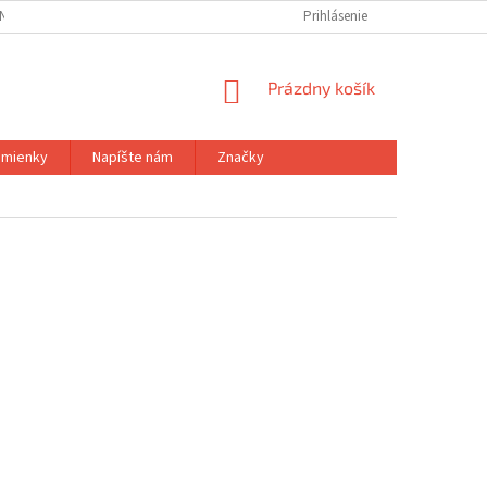
NÝCH ÚDAJOV
Prihlásenie
NÁKUPNÝ
Prázdny košík
KOŠÍK
mienky
Napíšte nám
Značky