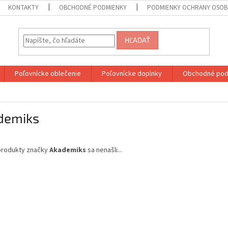
KONTAKTY
OBCHODNÉ PODMIENKY
PODMIENKY OCHRANY OSOB
HĽADAŤ
Poľovnícke oblečenie
Poľovnícke doplnky
Obchodné pod
demiks
produkty značky
Akademiks
sa nenašli...