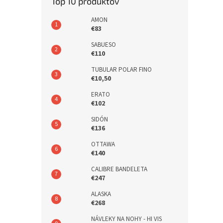
Top 10 produktov
AMON
€83
SABUESO
€110
TUBULAR POLAR FINO
€10,50
ERATO
€102
SIDÓN
€136
OTTAWA
€140
CALIBRE BANDELETA
€247
ALASKA
€268
NÁVLEKY NA NOHY - HI VIS