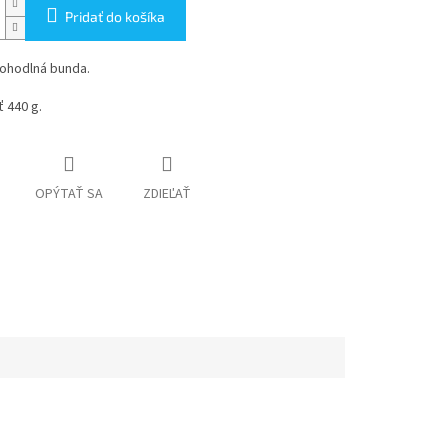
Pridať do košíka
pohodlná bunda.
 440 g.
OPÝTAŤ SA
ZDIEĽAŤ