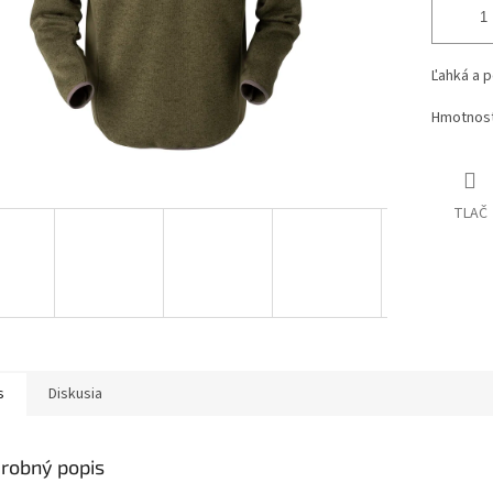
Ľahká a 
Hmotnosť
TLAČ
s
Diskusia
robný popis