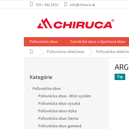
Prejsť
033 / 642 24 52
info@chiruca.sk
na
obsah
Poľovnícka obuv
Turistická obuv a športová obuv
Domov
Poľovnícke oblečenie
Poľovnícke obleče
B
ARG
o
Preskočiť
č
Kategórie
kategórie
Tip
n
ý
Poľovnícka obuv
p
Poľovnícka obuv - BOA systém
a
Poľovnícka obuv vysoká
n
e
Poľovnícka obuv nízka
l
Poľovnícka obuv čierna
Poľovnícka obuv gumená