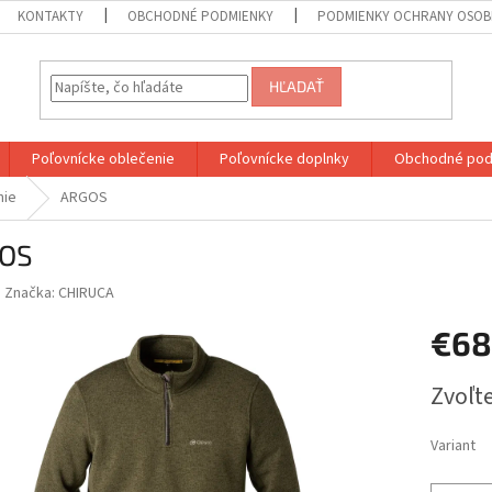
KONTAKTY
OBCHODNÉ PODMIENKY
PODMIENKY OCHRANY OSOB
HĽADAŤ
Poľovnícke oblečenie
Poľovnícke doplnky
Obchodné pod
nie
ARGOS
OS
Značka:
CHIRUCA
€68
Jednotk
Zvoľte
cena:
Variant