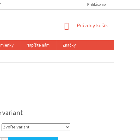
NÝCH ÚDAJOV
Prihlásenie
NÁKUPNÝ
Prázdny košík
KOŠÍK
mienky
Napíšte nám
Značky
ová
 variant