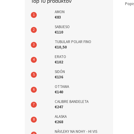
Top 10 produktov
Popi
AMON
€83
SABUESO
€110
TUBULAR POLAR FINO
€10,50
ERATO
€102
SIDÓN
€136
OTTAWA
€140
CALIBRE BANDELETA
€247
ALASKA
€268
NÁVLEKY NA NOHY - HI VIS