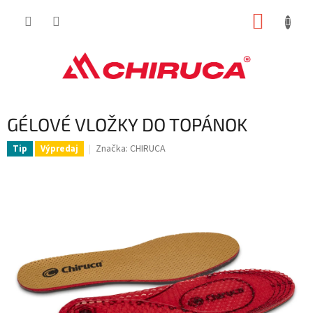
Prejsť
NÁKUP
na
obsah
KOŠÍK
GÉLOVÉ VLOŽKY DO TOPÁNOK
Značka:
CHIRUCA
Tip
Výpredaj