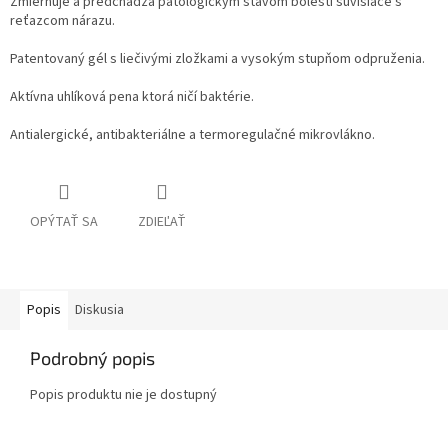
Zmierňuje a predchádza patologickým stavom bolesti súvisiace s
reťazcom nárazu.
Patentovaný gél s liečivými zložkami a vysokým stupňom odpruženia.
Aktívna uhlíková pena ktorá ničí baktérie.
Antialergické, antibakteriálne a termoregulačné mikrovlákno.
OPÝTAŤ SA
ZDIEĽAŤ
Popis
Diskusia
Podrobný popis
Popis produktu nie je dostupný