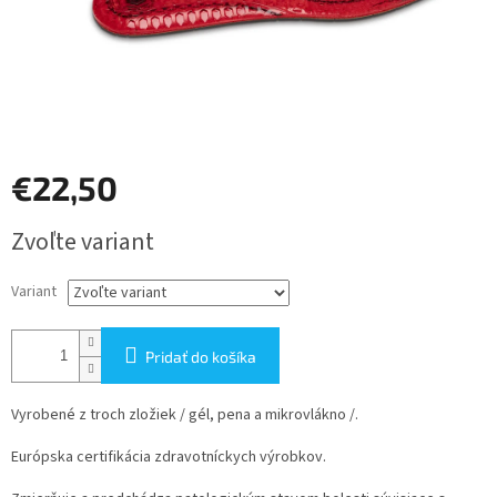
€22,50
Jednotková
Zvoľte variant
cena:
Variant
Pridať do košíka
Vyrobené z troch zložiek / gél, pena a mikrovlákno /.
Európska certifikácia zdravotníckych výrobkov.